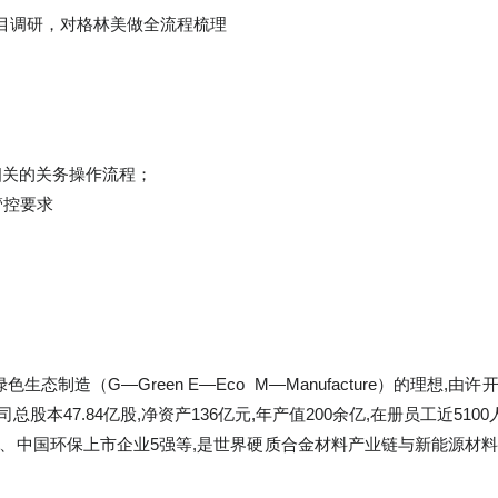
目调研，对格林美做全流程梳理
相关的关务操作流程；
管控要求
制造（G—Green E—Eco M—Manufacture）的理想,由许
公司总股本47.84亿股,净资产136亿元,年产值200余亿,在册员工近
0强、中国环保上市企业5强等,是世界硬质合金材料产业链与新能源