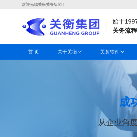
欢迎光临关衡关务集团！
始于199
关务流程
首 页
关于关衡
关务软件
成
从企业角