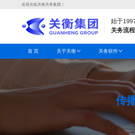
欢迎光临关衡关务集团！
始于199
关务流程
首 页
关于关衡
关务软件
传