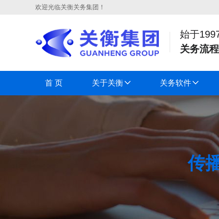
欢迎光临关衡关务集团！
始于199
关务流程
首 页
关于关衡
关务软件
传