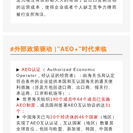
的运营成本，使得企业或者个人缺乏竞争力继而
被行业所淘汰。
#外部政策驱动 |”AEO+"时代来临
▶
AEO认证
（ Authorized Economic
Operator，经认证的经营者）：由海关当局认定
符合条件的企业提供本国和互认国海关的通关便
利措施（涉及方包括进口商、出口商、报关行、
承运商、口岸和机场等）；
▶ 世界海关组织
1
8
0个成员中64个成员已实施
AEO制度
，成员国间签署AEO互认协议的达
31
个；
▶ 中国海关已与
20个经济体的46个国家
（地区）
实现了AEO互认认证，互认国家（地区）数量居
全球首位，包括与欧盟、新加坡、韩国、中国香