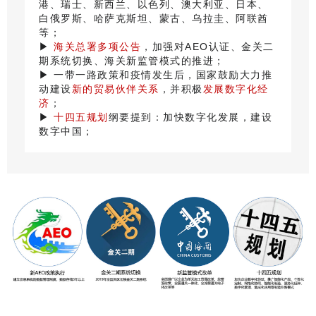
港、瑞士、新西兰、以色列、澳大利亚、日本、
白俄罗斯、哈萨克斯坦、蒙古、乌拉圭、阿联酋
等；
▶
海关总署多项公告
，加强对AEO认证、金关二
期系统切换、海关新监管模式的推进；
▶ 一带一路政策和疫情发生后，国家鼓励大力推
动建设
新的贸易伙伴关系
，并积极
发展数字化经
济
；
▶
十四五规划
纲要提到：加快数字化发展，建设
数字中国；