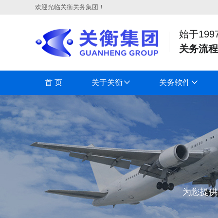
欢迎光临关衡关务集团！
始于199
关务流程
首 页
关于关衡
关务软件
为您提供